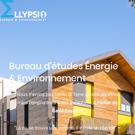
Bureau d'études Énergie
& Environnement
“Nous n’avons pas hérité la Terre de nos ancêtres,
mais l’empruntons à nos enfants”
– Antoine de
Saint Exupery
“Là où se trouve une volonté, il existe un chemin”
–