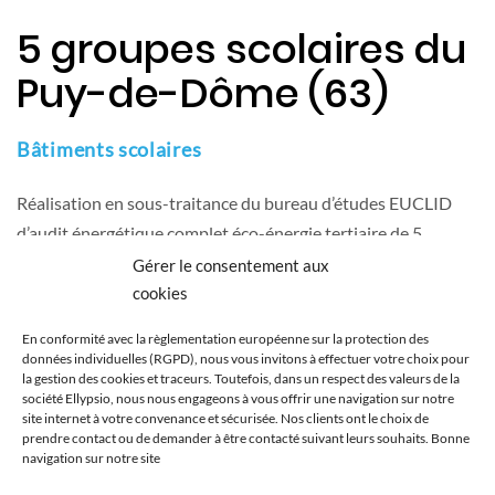
5 groupes scolaires du
Puy-de-Dôme (63)
Bâtiments scolaires
Réalisation en sous-traitance du bureau d’études EUCLID
d’audit énergétique complet éco-énergie tertiaire de 5
groupes scolaires – projet Scolaee
Gérer le consentement aux
cookies
Client
En conformité avec la règlementation européenne sur la protection des
Bureau d’études EUCLID (63)
données individuelles (RGPD), nous vous invitons à effectuer votre choix pour
la gestion des cookies et traceurs. Toutefois, dans un respect des valeurs de la
Type
société Ellypsio, nous nous engageons à vous offrir une navigation sur notre
site internet à votre convenance et sécurisée. Nos clients ont le choix de
Privé
prendre contact ou de demander à être contacté suivant leurs souhaits. Bonne
navigation sur notre site
Catégorie