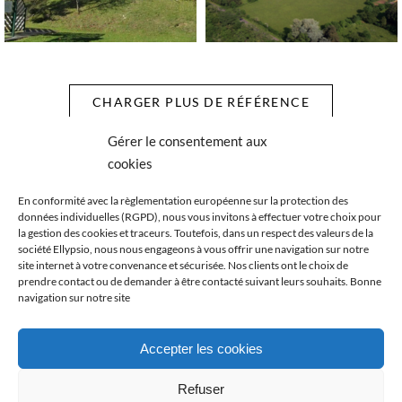
CHARGER PLUS DE RÉFÉRENCE
Gérer le consentement aux
cookies
En conformité avec la règlementation européenne sur la protection des
données individuelles (RGPD), nous vous invitons à effectuer votre choix pour
la gestion des cookies et traceurs. Toutefois, dans un respect des valeurs de la
Vous souhaitez bénéficier de notre
société Ellypsio, nous nous engageons à vous offrir une navigation sur notre
site internet à votre convenance et sécurisée. Nos clients ont le choix de
expertise
prendre contact ou de demander à être contacté suivant leurs souhaits. Bonne
navigation sur notre site
NOUS CONTACTER
Accepter les cookies
Refuser