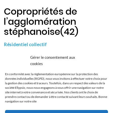
Copropriétés de
l’agglomération
stéphanoise(42)
Résidentiel collectif
Audit énergétique de 8 ensembles de logements collectifs
Gérer le consentement aux
cookies
Client
En conformité avec la règlementation européenne sur la protection des
Syndics de l'agglomération stéphanoise
données individuelles (RGPD), nous vous invitons à effectuer votre choix pour
la gestion des cookies et traceurs. Toutefois, dans un respect des valeurs de la
Type
société Ellypsio, nous nous engageons à vous offrir une navigation sur notre
site internet à votre convenance et sécurisée. Nos clients ont le choix de
OPAH
prendre contact ou de demander à être contacté suivant leurs souhaits. Bonne
navigation sur notre site
Catégorie