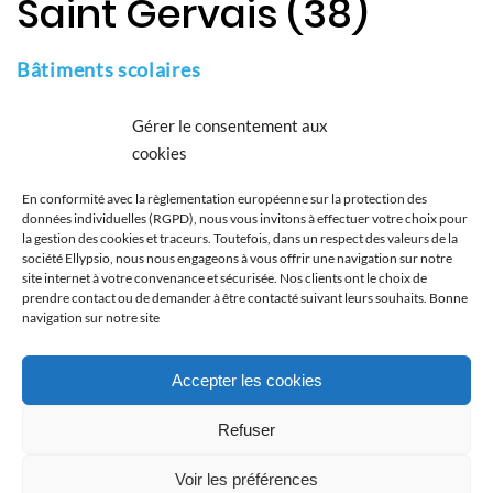
Saint Gervais (38)
Bâtiments scolaires
Assistance à Maitrise d’Ouvrage HQE – bâtiment neuf THPE
Gérer le consentement aux
cookies
Client
En conformité avec la règlementation européenne sur la protection des
Ville de ST GERVAIS
données individuelles (RGPD), nous vous invitons à effectuer votre choix pour
la gestion des cookies et traceurs. Toutefois, dans un respect des valeurs de la
Type
société Ellypsio, nous nous engageons à vous offrir une navigation sur notre
site internet à votre convenance et sécurisée. Nos clients ont le choix de
Public
prendre contact ou de demander à être contacté suivant leurs souhaits. Bonne
navigation sur notre site
Catégorie
École
Accepter les cookies
PREV ENTRY
HOME
NEXT ENTRY
Refuser
© Copyright 2018, Ellypsio -
Mentions légales
│
Politique de
Voir les préférences