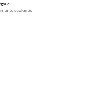
égorie
iments scolaires