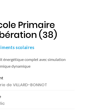
us connaître
Références
Contact
+
cole Primaire
ibération (38)
iments scolaires
t énergétique complet avec simulation
rmique dynamique
nt
rie de VILLARD-BONNOT
e
lic