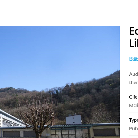
Accueil
Missions
No
+
E
L
Bât
Audi
the
Clie
Mai
Typ
Pub