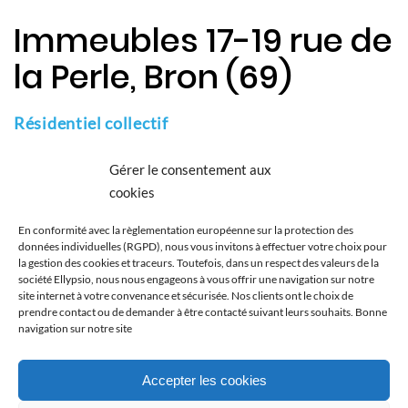
Immeubles 17-19 rue de
la Perle, Bron (69)
Résidentiel collectif
Audit énergétique de 2 immeubles de 12 logements
Gérer le consentement aux
cookies
Client
En conformité avec la règlementation européenne sur la protection des
REGIE CHOMETTE (69)
données individuelles (RGPD), nous vous invitons à effectuer votre choix pour
la gestion des cookies et traceurs. Toutefois, dans un respect des valeurs de la
Type
société Ellypsio, nous nous engageons à vous offrir une navigation sur notre
site internet à votre convenance et sécurisée. Nos clients ont le choix de
Agence immobilière
prendre contact ou de demander à être contacté suivant leurs souhaits. Bonne
navigation sur notre site
Catégorie
Résidentiel collectif
Accepter les cookies